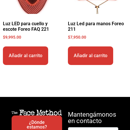
Luz LED para cuello y
Luz Led para manos Foreo
escote Foreo FAQ 221
211
$
9,995.00
$
7,950.00
Añadir al carrito
Añadir al carrito
Mantengámonos
en contacto
¿Dónde
estamos?