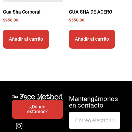
Gua Sha Corporal
GUA SHA DE ACERO
$
950.00
$
550.00
Añadir al carrito
Añadir al carrito
Mantengámonos
en contacto
¿Dónde
estamos?